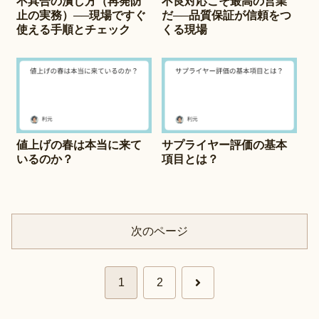
不具合の潰し方（再発防
不良対応こそ最高の営業
止の実務）──現場ですぐ
だ──品質保証が信頼をつ
使える手順とチェック
くる現場
値上げの春は本当に来て
サプライヤー評価の基本
いるのか？
項目とは？
次のページ
次
1
2
へ