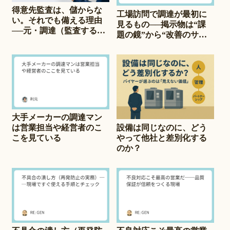
得意先監査は、儲からな
工場訪問で調達が最初に
い。それでも備える理由
見るもの──掲示物は“課
──元・調達（監査する
題の鏡”から“改善のサイ
側）が明かす、“損”を出
ン”へ
さない会社のつくり方
大手メーカーの調達マン
設備は同じなのに、どう
は営業担当や経営者のこ
やって他社と差別化する
こを見ている
のか？