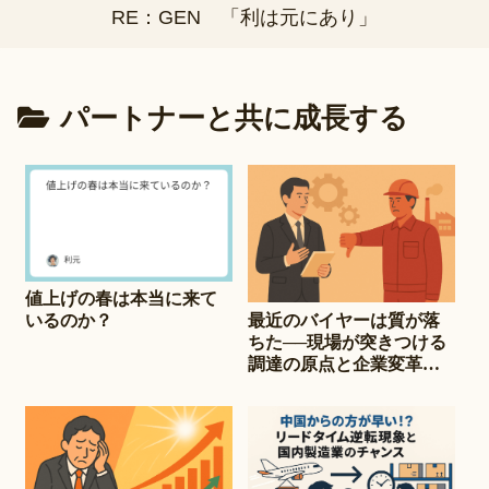
RE：GEN 「利は元にあり」
パートナーと共に成長する
値上げの春は本当に来て
最近のバイヤーは質が落
いるのか？
ちた──現場が突きつける
調達の原点と企業変革の
急務