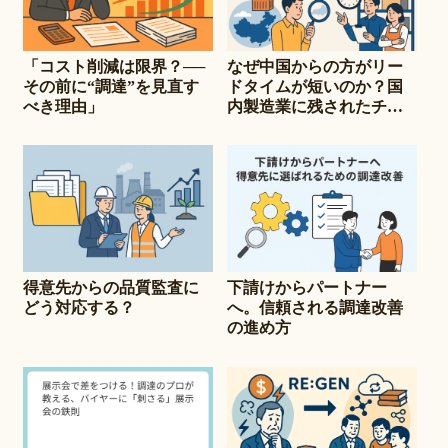
「コスト削減は限界？──
なぜ中国からの方がリー
その前に“調達”を見直す
ドタイムが短いのか？国
べき理由」
内製造業に残されたチャ
ンスとは
得意先からの品質監査に
下請けからパートナー
どう対応する？
へ。信頼される調達改善
の進め方