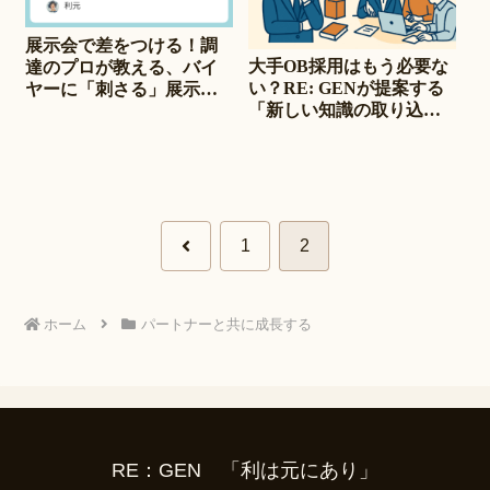
展示会で差をつける！調
大手OB採用はもう必要な
達のプロが教える、バイ
い？RE: GENが提案する
ヤーに「刺さる」展示会
「新しい知識の取り込み
の鉄則
方」
前
1
2
へ
ホーム
パートナーと共に成長する
RE：GEN 「利は元にあり」