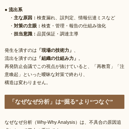
●
流出系
・
主な原因：
検査漏れ、誤判定、情報伝達ミスなど
・
対策の主眼：
検査・管理・報告の仕組み強化
・
担当意識：
品質保証・調達主導
発生を潰すのは
「現場の技術力」
、
流出を潰すのは
「組織の仕組み力」
。
再発防止会議でこの視点が抜けていると、「再教育」「注
意喚起」といった曖昧な対策で終わり、
構造は変わりません。
「なぜなぜ分析」は“掘る”より“つなぐ”
なぜなぜ分析（Why-Why Analysis）は、不具合の原因追